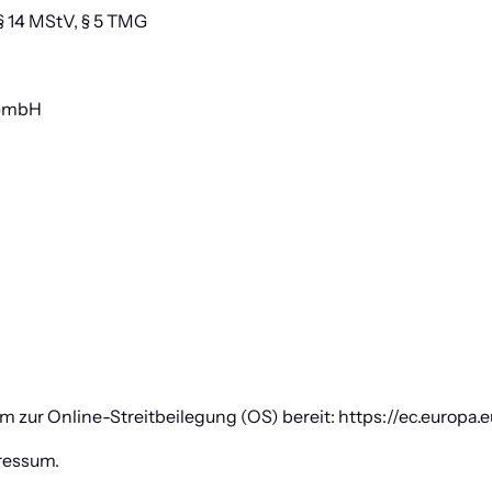
 § 14 MStV, § 5 TMG
 GmbH
rm zur Online-Streitbeilegung (OS) bereit: https://ec.europa
ressum.